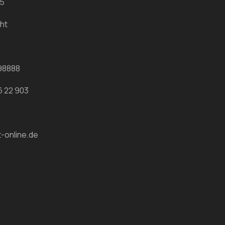
25
ht
398888
6 22 903
-online.de